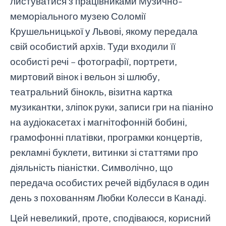
листуватися з працівниками Музично-
меморіального музею Соломії
Крушельницької у Львові, якому передала
свій особистий архів. Туди входили її
особисті речі – фотографії, портрети,
миртовий вінок і вельон зі шлюбу,
театральний бінокль, візитна картка
музикантки, зліпок руки, записи гри на піаніно
на аудіокасетах і магнітофонній бобині,
грамофонні платівки, програмки концертів,
рекламні буклети, витинки зі статтями про
діяльність піаністки. Символічно, що
передача особистих речей відбулася в один
день з похованням Любки Колесси в Канаді.
Цей невеликий, проте, сподіваюся, корисний