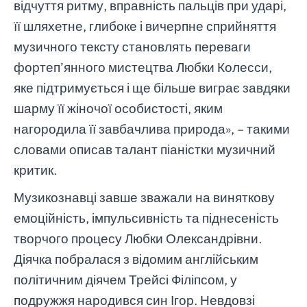
відчуття ритму, вправність пальців при ударі,
її шляхетне, глибоке і вичерпне сприйняття
музичного тексту становлять переваги
фортеп’янного мистецтва Любки Колесси,
яке підтримується і ще більше виграє завдяки
шарму її жіночої особистості, яким
нагородила її завбачлива природа», – такими
словами описав талант піаністки музичний
критик.
Музикознавці завше зважали на виняткову
емоційність, імпульсивність та піднесеність
творчого процесу Любки Олександрівни.
Діячка побралася з відомим англійським
політичним діячем Трейсі Філіпсом, у
подружжя народився син Ігор. Невдовзі