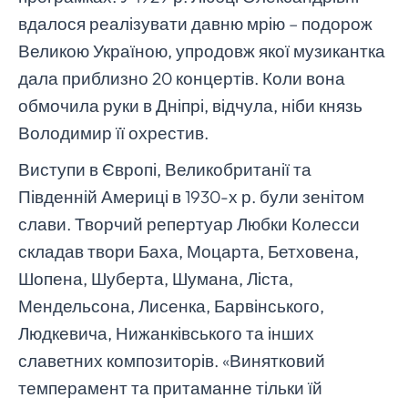
вдалося реалізувати давню мрію – подорож
Великою Україною, упродовж якої музикантка
дала приблизно 20 концертів. Коли вона
обмочила руки в Дніпрі, відчула, ніби князь
Володимир її охрестив.
Виступи в Європі, Великобританії та
Південній Америці в 1930-х р. були зенітом
слави. Творчий репертуар Любки Колесси
складав твори Баха, Моцарта, Бетховена,
Шопена, Шуберта, Шумана, Ліста,
Мендельсона, Лисенка, Барвінського,
Людкевича, Нижанківського та інших
славетних композиторів. «Винятковий
темперамент та притаманне тільки їй