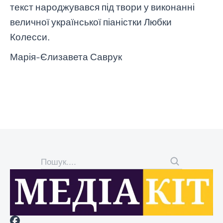
текст народжувався під твори у виконанні
величної української піаністки Любки
Колесси.
Марія-Єлизавета Саврук