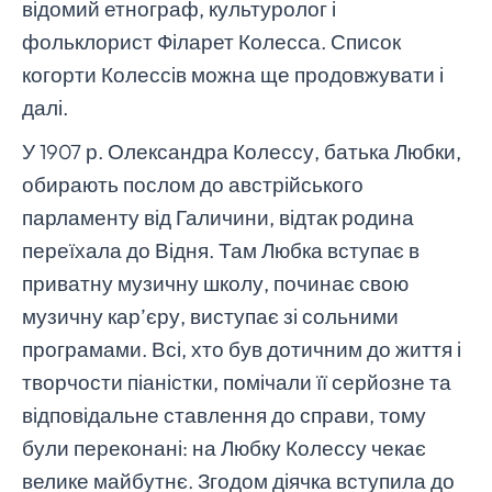
відомий етнограф, культуролог і
фольклорист Філарет Колесса. Список
когорти Колессів можна ще продовжувати і
далі.
У 1907 р. Олександра Колессу, батька Любки,
обирають послом до австрійського
парламенту від Галичини, відтак родина
переїхала до Відня. Там Любка вступає в
приватну музичну школу, починає свою
музичну кар’єру, виступає зі сольними
програмами. Всі, хто був дотичним до життя і
творчости піаністки, помічали її серйозне та
відповідальне ставлення до справи, тому
були переконані: на Любку Колессу чекає
велике майбутнє. Згодом діячка вступила до