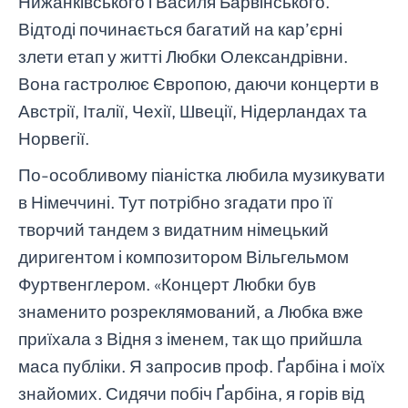
Нижанківського і Василя Барвінського.
Відтоді починається багатий на кар’єрні
злети етап у житті Любки Олександрівни.
Вона гастролює Європою, даючи концерти в
Австрії, Італії, Чехії, Швеції, Нідерландах та
Норвегії.
По-особливому піаністка любила музикувати
в Німеччині. Тут потрібно згадати про її
творчий тандем з видатним німецький
диригентом і композитором Вільгельмом
Фуртвенглером. «Концерт Любки був
знаменито розреклямований, а Любка вже
приїхала з Відня з іменем, так що прийшла
маса публіки. Я запросив проф. Ґарбіна і моїх
знайомих. Сидячи побіч Ґарбіна, я горів від