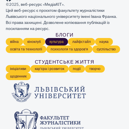
©
2025, веб-ресурс «
МедіаКІТ
».
Цей веб-ресурс є
проєктом
факультету журналістики
Львівського національного університету імені Івана Франка.
Всі права захищені. Дозволене копіювання публікацій із
посиланням на ресурс.
БЛОГИ
війна
кіноклуб
культура
лайфстайл
наука
освіта та технології
психологія та здоров’я
суспільство
СТУДЕНТСЬКЕ ЖИТТЯ
ініціативи
кар’єра і розвиток
події
творчо
щоденник