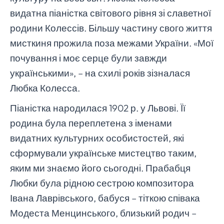
видатна піаністка світового рівня зі славетної
родини Колессів. Більшу частину свого життя
мисткиня прожила поза межами України. «Мої
почування і моє серце були завжди
українськими», – на схилі років зізналася
Любка Колесса.
Піаністка народилася 1902 р. у Львові. Її
родина була переплетена з іменами
видатних культурних особистостей, які
сформували українське мистецтво таким,
яким ми знаємо його сьогодні. Прабабця
Любки була рідною сестрою композитора
Івана Лаврівського, бабуся – тіткою співака
Модеста Менцинського, близький родич –