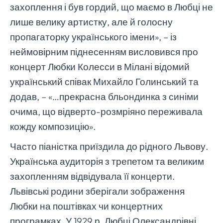
захоплення і був гордий, що маємо в Любці не
лише велику артистку, але й голосну
пропагаторку українського імени», – із
неймовірним піднесенням висловився про
концерт Любки Колесси в Мілані відомий
український співак Михайло Голинський та
додав, – «…прекрасна бльондинка з синіми
очима, що відверто-розмріяно переживала
кожду композицію».
Часто піаністка приїздила до рідного Львову.
Українська аудиторія з трепетом та великим
захопленням відвідувала її концерти.
Львівські родини зберігали зображення
Любки на поштівках чи концертних
програмках. У 1929 р. Любці Олександрівні