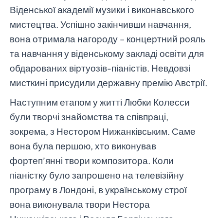
Віденської академії музики і виконавського
мистецтва. Успішно закінчивши навчання,
вона отримала нагороду – концертний рояль
та навчання у віденському закладі освіти для
обдарованих віртуозів-піаністів. Невдовзі
мисткині присудили державну премію Австрії.
Наступним етапом у житті Любки Колесси
були творчі знайомства та співпраці,
зокрема, з Нестором Нижанківським. Саме
вона була першою, хто виконував
фортеп’янні твори композитора. Коли
піаністку було запрошено на телевізійну
програму в Лондоні, в українському строї
вона виконувала твори Нестора